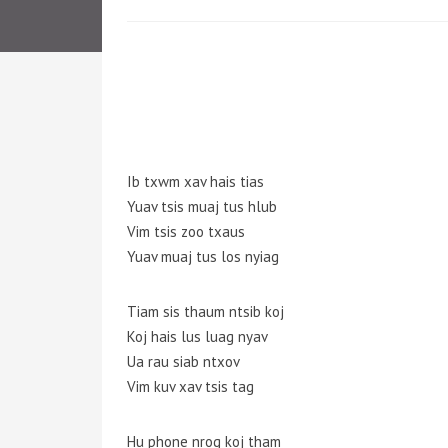
Ib txwm xav hais tias
Yuav tsis muaj tus hlub
Vim tsis zoo txaus
Yuav muaj tus los nyiag
Tiam sis thaum ntsib koj
Koj hais lus luag nyav
Ua rau siab ntxov
Vim kuv xav tsis tag
Hu phone nrog koj tham