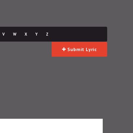
V
W
X
Y
Z
Submit Lyric