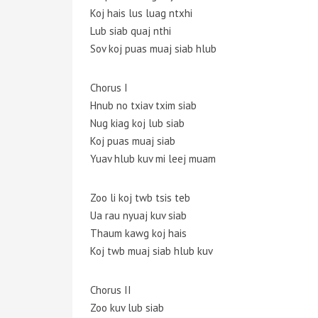
Koj hais lus luag ntxhi
Lub siab quaj nthi
Sov koj puas muaj siab hlub
Chorus I
Hnub no txiav txim siab
Nug kiag koj lub siab
Koj puas muaj siab
Yuav hlub kuv mi leej muam
Zoo li koj twb tsis teb
Ua rau nyuaj kuv siab
Thaum kawg koj hais
Koj twb muaj siab hlub kuv
Chorus II
Zoo kuv lub siab