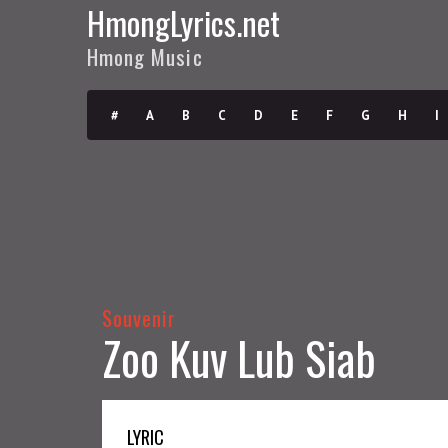
HmongLyrics.net
Hmong Music
#
A
B
C
D
E
F
G
H
I
Souvenir
Zoo Kuv Lub Siab
LYRIC