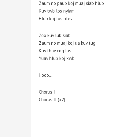
Zaum no paub koj muaj siab hlub
Kuv twb los nyiam
Hlub koj los ntev
Zoo kuv lub siab
Zaum no muaj koj ua kuv tug
Kuv thov cog lus
Yuav hlub koj xwb
Hooo….
Chorus I
Chorus II (x2)