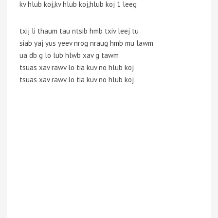
kv hlub koj,kv hlub koj,hlub koj 1 leeg
txij li thaum tau ntsib hmb txiv leej tu
siab yaj yus yeev nrog nraug hmb mu lawm
ua db g lo lub hlwb xav g tawm
tsuas xav rawv lo tia kuv no hlub koj
tsuas xav rawv lo tia kuv no hlub koj