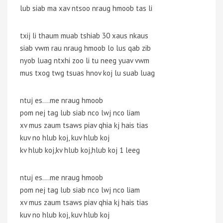
lub siab ma xav ntsoo nraug hmoob tas li
txij li thaum muab tshiab 30 xaus nkaus
siab vwm rau nraug hmoob lo lus qab zib
nyob luag ntxhi zoo li tu neeg yuav vwm
mus txog twg tsuas hnov koj lu suab luag
ntuj es….me nraug hmoob
pom nej tag lub siab nco lwj nco liam
xv mus zaum tsaws piav qhia kj hais tias
kuv no hlub koj, kuv hlub koj
kv hlub koj,kv hlub koj,hlub koj 1 leeg
ntuj es….me nraug hmoob
pom nej tag lub siab nco lwj nco liam
xv mus zaum tsaws piav qhia kj hais tias
kuv no hlub koj, kuv hlub koj