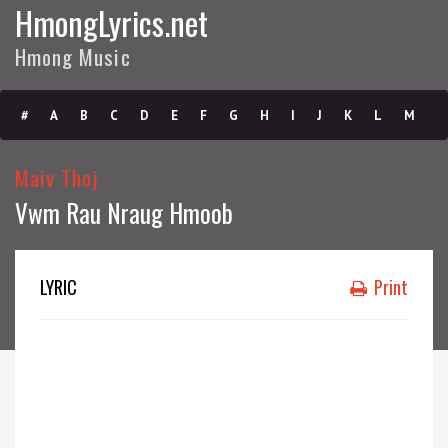
HmongLyrics.net
Hmong Music
#
A
B
C
D
E
F
G
H
I
J
K
L
M
N
O
P
Q
R
S
T
U
V
W
X
Y
Z
Maiv Thoj
Vwm Rau Nraug Hmoob
Submit
LYRIC
Print