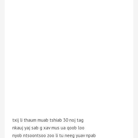
txij li thaum muab tshiab 30 noj tag
nkauj yaj sab g xav mus ua qoob loo
nyob ntsoontsoo zoo li tu neeg yuav npab