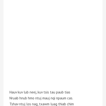
Hauv kuv lub neej, kuv tsis tau paub tias
Nruab hnub hmo ntuj mauj nqi npaum cas.
Tshav ntuj los nag, txawm luag thiab chim