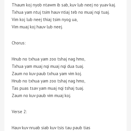
Thaum koj nyob ntawm ib sab, kuv lub neej no yuav kaj.
Txhua yam ntuj tsim hauv ntiaj teb no muaj nqi tuaj.
Vim koj lub neej thiaj tsim nyog ua,
Vim muaj koj hauv lub neej.
Chorus:
Hnub no txhua yam zoo tshaj nag hmo,
Txhua yam muaj nqi muaj nqi dua tuaj.
Zaum no kuv paub txhua yam vim koj.
Hnub no txhua yam zoo tshaj nag hmo,
Tas puas tsav yam muaj nqi tshaj tuaj.
Zaum no kuv paub vim muaj koj.
Verse 2:
Hauv kuv nruab siab kuv tsis tau paub tias