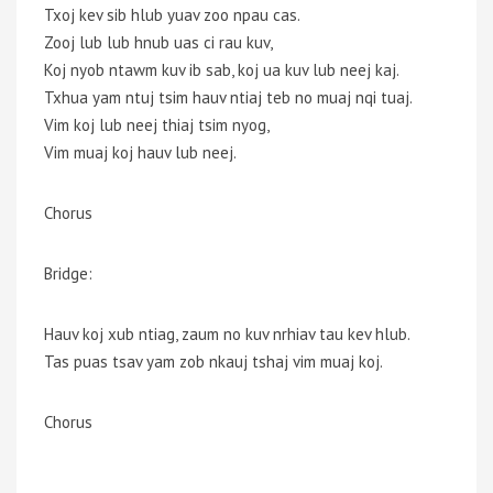
Txoj kev sib hlub yuav zoo npau cas.
Zooj lub lub hnub uas ci rau kuv,
Koj nyob ntawm kuv ib sab, koj ua kuv lub neej kaj.
Txhua yam ntuj tsim hauv ntiaj teb no muaj nqi tuaj.
Vim koj lub neej thiaj tsim nyog,
Vim muaj koj hauv lub neej.
Chorus
Bridge:
Hauv koj xub ntiag, zaum no kuv nrhiav tau kev hlub.
Tas puas tsav yam zob nkauj tshaj vim muaj koj.
Chorus