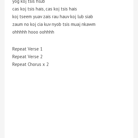
yog koj tsis hlub
cas koj tsis hais, cas koj tsis hais
koj tseem yuav zais rau hauv koj lub siab
zaum no koj cia kuv nyob tsis muaj nkawm
ohhhhh hooo oohhhh
Repeat Verse 1
Repeat Verse 2
Repeat Chorus x 2