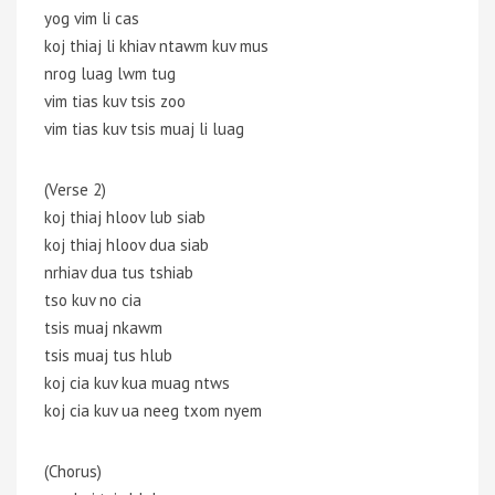
yog vim li cas
koj thiaj li khiav ntawm kuv mus
nrog luag lwm tug
vim tias kuv tsis zoo
vim tias kuv tsis muaj li luag
(Verse 2)
koj thiaj hloov lub siab
koj thiaj hloov dua siab
nrhiav dua tus tshiab
tso kuv no cia
tsis muaj nkawm
tsis muaj tus hlub
koj cia kuv kua muag ntws
koj cia kuv ua neeg txom nyem
(Chorus)