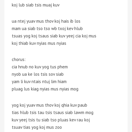
koj lub siab tsis muaj kuv
ua ntej yuav mus thov koj hais ib los
mam ua siab tso tso wb txoj kev hlub
tsuas yog koj tsaus siab kuv yeej cia koj mus
koj thiab kuv nyias mus nyias
chorus:
cia hnub no kuv yog tus phem
nyob ua ke los tsis sov siab
yam li kuv ntais ntuj lim hiam
pluag lus kiag nyias mus nyias mog
yog koj yuav mus thov koj qhia kuv paub
tias hlub tsis tau tsis tsaus siab lawm mog
kuv yeej tsis tu siab tso pluas kev rau koj
tsuav tias yog koj mus zoo