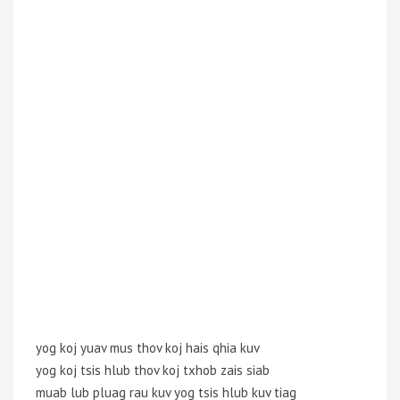
yog koj yuav mus thov koj hais qhia kuv
yog koj tsis hlub thov koj txhob zais siab
muab lub pluag rau kuv yog tsis hlub kuv tiag