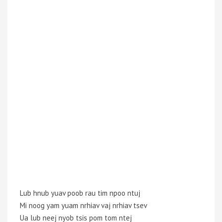
Lub hnub yuav poob rau tim npoo ntuj
Mi noog yam yuam nrhiav vaj nrhiav tsev
Ua lub neej nyob tsis pom tom ntej