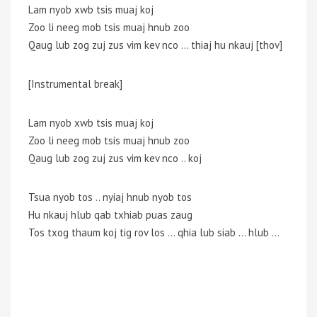
Lam nyob xwb tsis muaj koj
Zoo li neeg mob tsis muaj hnub zoo
Qaug lub zog zuj zus vim kev nco … thiaj hu nkauj [thov]
[Instrumental break]
Lam nyob xwb tsis muaj koj
Zoo li neeg mob tsis muaj hnub zoo
Qaug lub zog zuj zus vim kev nco .. koj
Tsua nyob tos .. nyiaj hnub nyob tos
Hu nkauj hlub qab txhiab puas zaug
Tos txog thaum koj tig rov los … qhia lub siab … hlub …