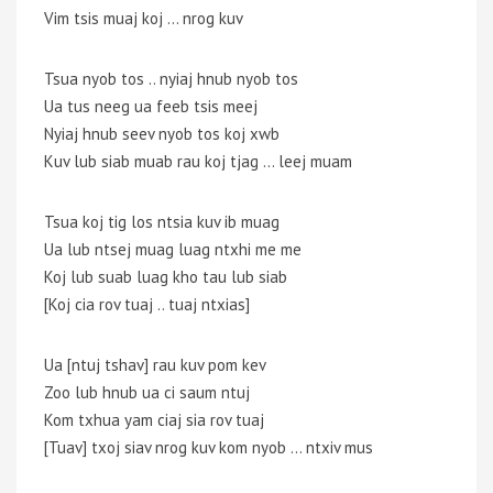
Vim tsis muaj koj … nrog kuv
Tsua nyob tos .. nyiaj hnub nyob tos
Ua tus neeg ua feeb tsis meej
Nyiaj hnub seev nyob tos koj xwb
Kuv lub siab muab rau koj tjag … leej muam
Tsua koj tig los ntsia kuv ib muag
Ua lub ntsej muag luag ntxhi me me
Koj lub suab luag kho tau lub siab
[Koj cia rov tuaj .. tuaj ntxias]
Ua [ntuj tshav] rau kuv pom kev
Zoo lub hnub ua ci saum ntuj
Kom txhua yam ciaj sia rov tuaj
[Tuav] txoj siav nrog kuv kom nyob … ntxiv mus