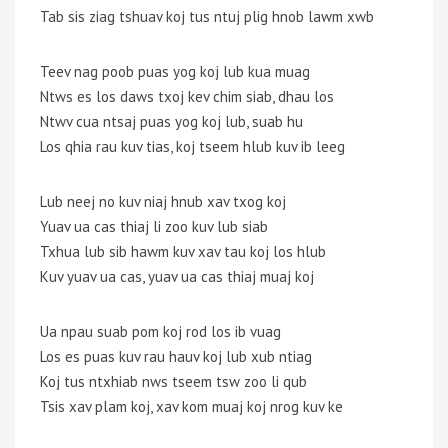
Tab sis ziag tshuav koj tus ntuj plig hnob lawm xwb
Teev nag poob puas yog koj lub kua muag
Ntws es los daws txoj kev chim siab, dhau los
Ntwv cua ntsaj puas yog koj lub, suab hu
Los qhia rau kuv tias, koj tseem hlub kuv ib leeg
Lub neej no kuv niaj hnub xav txog koj
Yuav ua cas thiaj li zoo kuv lub siab
Txhua lub sib hawm kuv xav tau koj los hlub
Kuv yuav ua cas, yuav ua cas thiaj muaj koj
Ua npau suab pom koj rod los ib vuag
Los es puas kuv rau hauv koj lub xub ntiag
Koj tus ntxhiab nws tseem tsw zoo li qub
Tsis xav plam koj, xav kom muaj koj nrog kuv ke