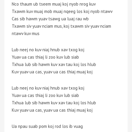
Nco thaum ub tseem muaj koj nyob nrog kuv
Txawm kuv muaj mob muaj nqeeg los koj nyob ntawv
Cas sib hawm yuav tsawg ua luaj rau wb
Txawm siv yuav nciam mus, koj txawm siv yuav nciam
ntawv kuv mus
Lub neej no kuv niaj hnub xav txog koj
Yuav ua cas thiaj li zoo kuv lub siab
Txhua lub sib hawm kuv xav tau koj los hlub
Kuv yuav ua cas, yuav ua cas thiaj muaj koj
Lub neej no kuv niaj hnub xav txog koj
Yuav ua cas thiaj li zoo kuv lub siab
Txhua lub sib hawm kuv xav tau koj los hlub
Kuv yuav ua cas, yuav ua cas thiaj muaj koj
Ua npau suab pom koj rod los ib vuag