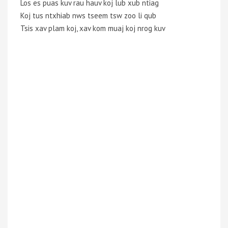
Los es puas kuv rau hauv koj lub xub ntiag
Koj tus ntxhiab nws tseem tsw zoo li qub
Tsis xav plam koj, xav kom muaj koj nrog kuv