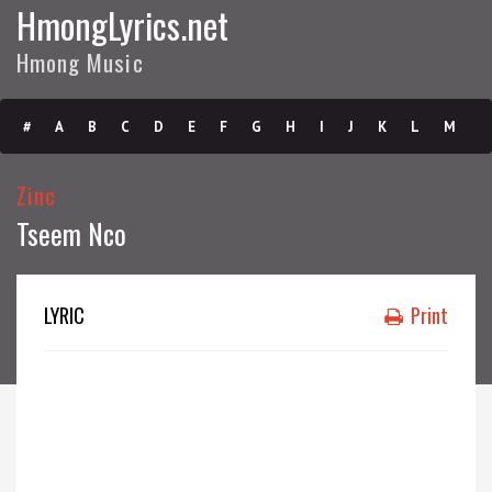
HmongLyrics.net
Hmong Music
#
A
B
C
D
E
F
G
H
I
J
K
L
M
N
O
P
Q
R
S
T
U
V
W
X
Y
Z
Zinc
Tseem Nco
Submit
LYRIC
Print