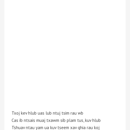
Txoj kev hlub uas lub ntuj tsim rau wb
Cas ib ntsais muaj txawm sib plam tus, kuv hlub
Tshuav ntau yam ua kuv tseem xav qhia rau koj