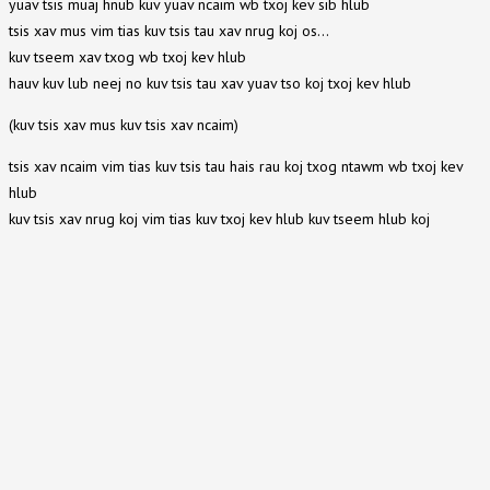
yuav tsis muaj hnub kuv yuav ncaim wb txoj kev sib hlub
tsis xav mus vim tias kuv tsis tau xav nrug koj os…
kuv tseem xav txog wb txoj kev hlub
hauv kuv lub neej no kuv tsis tau xav yuav tso koj txoj kev hlub
(kuv tsis xav mus kuv tsis xav ncaim)
tsis xav ncaim vim tias kuv tsis tau hais rau koj txog ntawm wb txoj kev
hlub
kuv tsis xav nrug koj vim tias kuv txoj kev hlub kuv tseem hlub koj