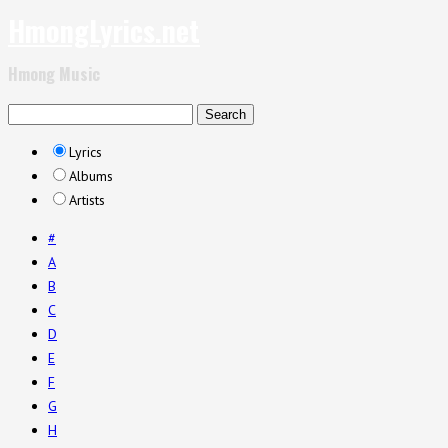
HmongLyrics.net
Hmong Music
Lyrics
Albums
Artists
#
A
B
C
D
E
F
G
H