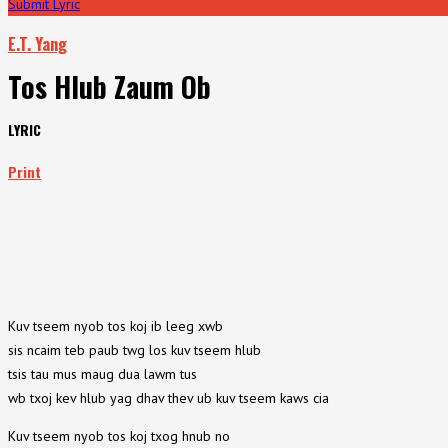
Submit Lyric
E.T. Yang
Tos Hlub Zaum Ob
LYRIC
Print
Kuv tseem nyob tos koj ib leeg xwb
sis ncaim teb paub twg los kuv tseem hlub
tsis tau mus maug dua lawm tus
wb txoj kev hlub yag dhav thev ub kuv tseem kaws cia
Kuv tseem nyob tos koj txog hnub no