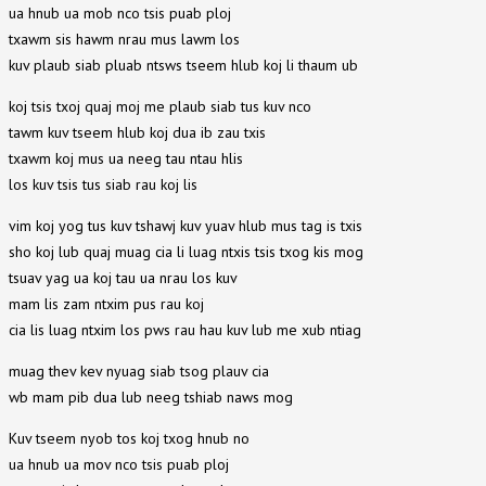
ua hnub ua mob nco tsis puab ploj
txawm sis hawm nrau mus lawm los
kuv plaub siab pluab ntsws tseem hlub koj li thaum ub
koj tsis txoj quaj moj me plaub siab tus kuv nco
tawm kuv tseem hlub koj dua ib zau txis
txawm koj mus ua neeg tau ntau hlis
los kuv tsis tus siab rau koj lis
vim koj yog tus kuv tshawj kuv yuav hlub mus tag is txis
sho koj lub quaj muag cia li luag ntxis tsis txog kis mog
tsuav yag ua koj tau ua nrau los kuv
mam lis zam ntxim pus rau koj
cia lis luag ntxim los pws rau hau kuv lub me xub ntiag
muag thev kev nyuag siab tsog plauv cia
wb mam pib dua lub neeg tshiab naws mog
Kuv tseem nyob tos koj txog hnub no
ua hnub ua mov nco tsis puab ploj