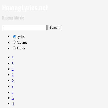
HmongLyrics.net
Hmong Music
Lyrics
Albums
Artists
#
A
B
C
D
E
F
G
H