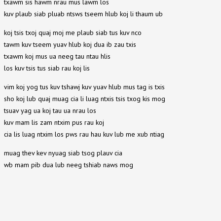
txawm sis hawm nrau mus lawm los
kuv plaub siab pluab ntsws tseem hlub koj li thaum ub
koj tsis txoj quaj moj me plaub siab tus kuv nco
tawm kuv tseem yuav hlub koj dua ib zau txis
txawm koj mus ua neeg tau ntau hlis
los kuv tsis tus siab rau koj lis
vim koj yog tus kuv tshawj kuv yuav hlub mus tag is txis
sho koj lub quaj muag cia li luag ntxis tsis txog kis mog
tsuav yag ua koj tau ua nrau los
kuv mam lis zam ntxim pus rau koj
cia lis luag ntxim los pws rau hau kuv lub me xub ntiag
muag thev kev nyuag siab tsog plauv cia
wb mam pib dua lub neeg tshiab naws mog