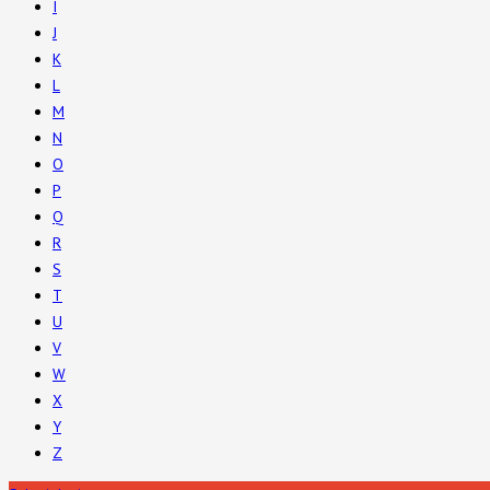
I
J
K
L
M
N
O
P
Q
R
S
T
U
V
W
X
Y
Z