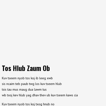
Tos Hlub Zaum Ob
Kuv tseem nyob tos koj ib leeg xwb
sis ncaim teb paub twg los kuv tseem hlub
tsis tau mus maug dua lawm tus
wb txoj kev hlub yag dhav thev ub kuv tseem kaws cia
Kuv tseem nyob tos koj txog hnub no