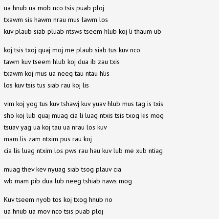
ua hnub ua mob nco tsis puab ploj
txawm sis hawm nrau mus lawm los
kuv plaub siab pluab ntsws tseem hlub koj li thaum ub
koj tsis txoj quaj moj me plaub siab tus kuv nco
tawm kuv tseem hlub koj dua ib zau txis
txawm koj mus ua neeg tau ntau hlis
los kuv tsis tus siab rau koj lis
vim koj yog tus kuv tshawj kuv yuav hlub mus tag is txis
sho koj lub quaj muag cia li luag ntxis tsis txog kis mog
tsuav yag ua koj tau ua nrau los kuv
mam lis zam ntxim pus rau koj
cia lis luag ntxim los pws rau hau kuv lub me xub ntiag
muag thev kev nyuag siab tsog plauv cia
wb mam pib dua lub neeg tshiab naws mog
Kuv tseem nyob tos koj txog hnub no
ua hnub ua mov nco tsis puab ploj