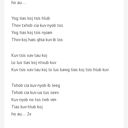
ho au….
Yog tias koj tsis hlub
Thov txhob cia kuv nyob tos
Yog tias koj tsis nyiam
Thov koj hais qhia kuv ib los
Kuv tsis xav tau koj
Lo lus tias koj ntxub kuv
Kuv tsis xav tau koj lo lus kawg tias koj tsis hlub kuv
Txhob cia kuv nyob ib leeg
Txhob cia kuv ua tus seev
Kuv nyob no tos twb vim
Tias kuv hlub koj
ho au…. 2x