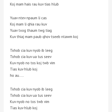
Koj mam hais rau kuv tias hlub
Yuav ntev npaum li cas
Koj mam li qhia rau kuv
Yuav txog thaum twg tiag
Kuv thiaj mam paub qhov tseeb ntawm koj
Txhob cia kuv nyob ib leeg
Txhob cia kuv ua tus seev
Kuv nyob no tos koj twb vim
Tias kuv hlub koj
ho au…..
Txhob cia kuv nyob ib leeg
Txhob cia kuv ua tus seev
Kuv nyob no tos twb vim
Tias kuv hlub koj