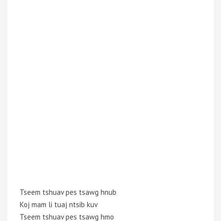
Tseem tshuav pes tsawg hnub
Koj mam li tuaj ntsib kuv
Tseem tshuav pes tsawg hmo