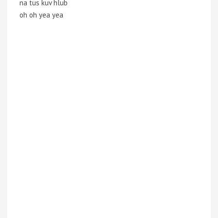
na tus kuv hlub
oh oh yea yea