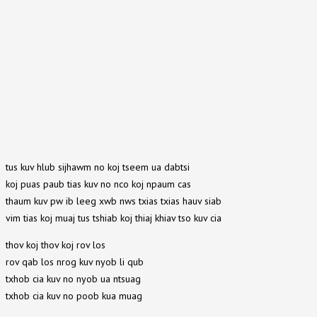
tus kuv hlub sijhawm no koj tseem ua dabtsi
koj puas paub tias kuv no nco koj npaum cas
thaum kuv pw ib leeg xwb nws txias txias hauv siab
vim tias koj muaj tus tshiab koj thiaj khiav tso kuv cia
thov koj thov koj rov los
rov qab los nrog kuv nyob li qub
txhob cia kuv no nyob ua ntsuag
txhob cia kuv no poob kua muag