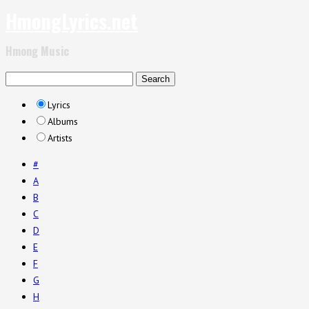
HmongLyrics.net
Hmong Music
Lyrics
Albums
Artists
#
A
B
C
D
E
F
G
H