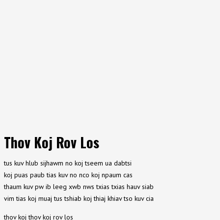
Thov Koj Rov Los
tus kuv hlub sijhawm no koj tseem ua dabtsi
koj puas paub tias kuv no nco koj npaum cas
thaum kuv pw ib leeg xwb nws txias txias hauv siab
vim tias koj muaj tus tshiab koj thiaj khiav tso kuv cia
thov koj thov koj rov los