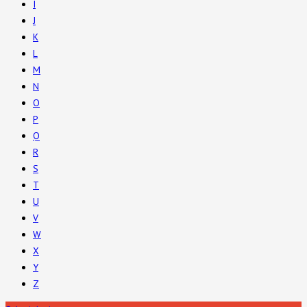
I
J
K
L
M
N
O
P
Q
R
S
T
U
V
W
X
Y
Z