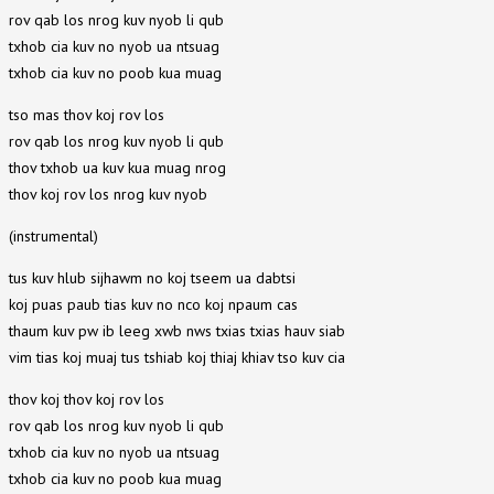
rov qab los nrog kuv nyob li qub
txhob cia kuv no nyob ua ntsuag
txhob cia kuv no poob kua muag
tso mas thov koj rov los
rov qab los nrog kuv nyob li qub
thov txhob ua kuv kua muag nrog
thov koj rov los nrog kuv nyob
(instrumental)
tus kuv hlub sijhawm no koj tseem ua dabtsi
koj puas paub tias kuv no nco koj npaum cas
thaum kuv pw ib leeg xwb nws txias txias hauv siab
vim tias koj muaj tus tshiab koj thiaj khiav tso kuv cia
thov koj thov koj rov los
rov qab los nrog kuv nyob li qub
txhob cia kuv no nyob ua ntsuag
txhob cia kuv no poob kua muag