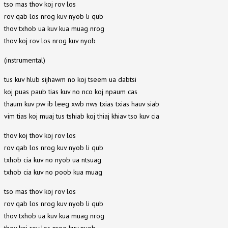
tso mas thov koj rov los
rov qab los nrog kuv nyob li qub
thov txhob ua kuv kua muag nrog
thov koj rov los nrog kuv nyob
(instrumental)
tus kuv hlub sijhawm no koj tseem ua dabtsi
koj puas paub tias kuv no nco koj npaum cas
thaum kuv pw ib leeg xwb nws txias txias hauv siab
vim tias koj muaj tus tshiab koj thiaj khiav tso kuv cia
thov koj thov koj rov los
rov qab los nrog kuv nyob li qub
txhob cia kuv no nyob ua ntsuag
txhob cia kuv no poob kua muag
tso mas thov koj rov los
rov qab los nrog kuv nyob li qub
thov txhob ua kuv kua muag nrog
thov koj rov los nrog kuv nyob