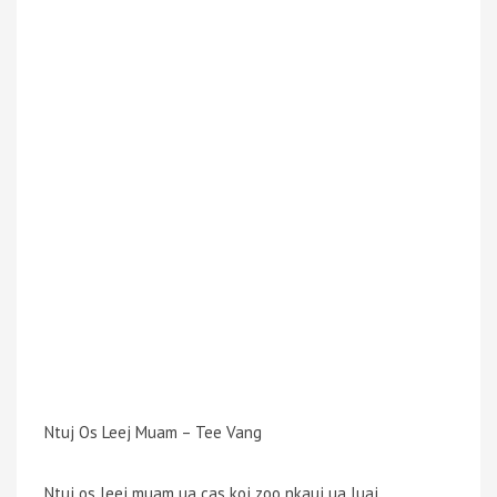
Ntuj Os Leej Muam – Tee Vang
Ntuj os leej muam ua cas koj zoo nkauj ua luaj