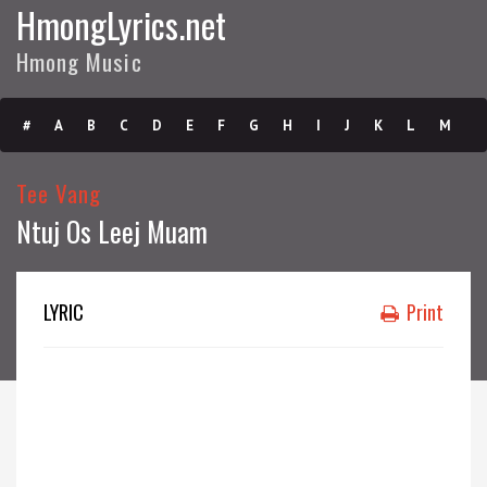
HmongLyrics.net
Hmong Music
#
A
B
C
D
E
F
G
H
I
J
K
L
M
N
O
P
Q
R
S
T
U
V
W
X
Y
Z
Tee Vang
Ntuj Os Leej Muam
Submit
LYRIC
Print