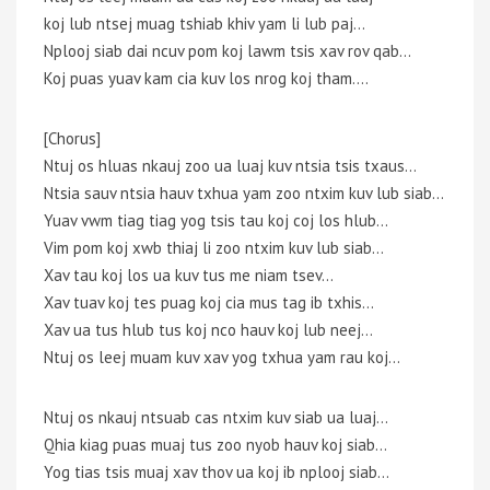
koj lub ntsej muag tshiab khiv yam li lub paj…
Nplooj siab dai ncuv pom koj lawm tsis xav rov qab…
Koj puas yuav kam cia kuv los nrog koj tham….
[Chorus]
Ntuj os hluas nkauj zoo ua luaj kuv ntsia tsis txaus…
Ntsia sauv ntsia hauv txhua yam zoo ntxim kuv lub siab…
Yuav vwm tiag tiag yog tsis tau koj coj los hlub…
Vim pom koj xwb thiaj li zoo ntxim kuv lub siab…
Xav tau koj los ua kuv tus me niam tsev…
Xav tuav koj tes puag koj cia mus tag ib txhis…
Xav ua tus hlub tus koj nco hauv koj lub neej…
Ntuj os leej muam kuv xav yog txhua yam rau koj…
Ntuj os nkauj ntsuab cas ntxim kuv siab ua luaj…
Qhia kiag puas muaj tus zoo nyob hauv koj siab…
Yog tias tsis muaj xav thov ua koj ib nplooj siab…