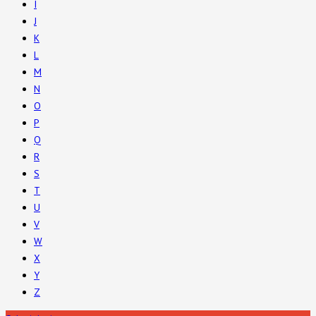
I
J
K
L
M
N
O
P
Q
R
S
T
U
V
W
X
Y
Z