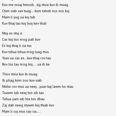
Kuv me nruaj hmoob…tig ntsia kuv ib muag
Chim siab xav tuag….kom txhob nco nco koj
Mam li yug ua koj tub
Kuv thiaj tau koj txoj kev hlub
Ntuj es ntuj e
Cas koj tsis nrog pab kuv
Es koj thiaj li cia tus
Kuv tshua tshua nrog luag mus
Yuav ua cas es…kuv thiaj rov tau
Rov los tau nrog koj…..ua ib ke
Thov ntsia kuv ib muag
Ib pliag kom zoo kuv siab
Ntshe rov mus ua neej…yuav kaj lawm ho ntau
Txawm lub neej tsis sib tau
Txhua yam wb hla tsis dhau
Zaj dab neeg ntawm koj thiab kuv
Mam li coj mus sau cia…..