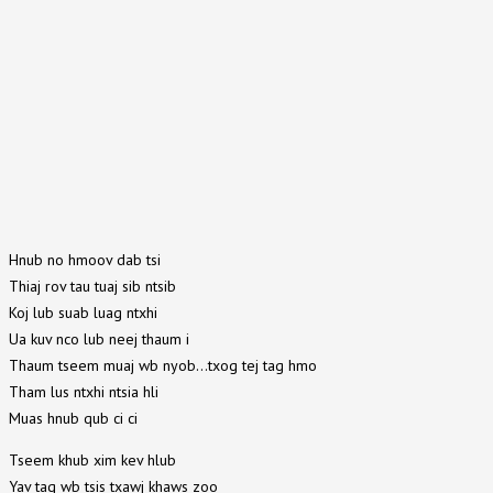
Hnub no hmoov dab tsi
Thiaj rov tau tuaj sib ntsib
Koj lub suab luag ntxhi
Ua kuv nco lub neej thaum i
Thaum tseem muaj wb nyob…txog tej tag hmo
Tham lus ntxhi ntsia hli
Muas hnub qub ci ci
Tseem khub xim kev hlub
Yav tag wb tsis txawj khaws zoo