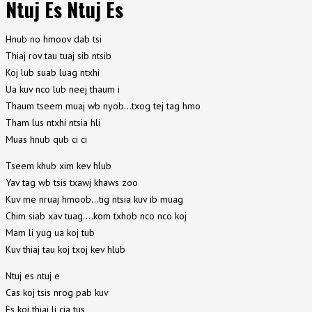
Ntuj Es Ntuj Es
Hnub no hmoov dab tsi
Thiaj rov tau tuaj sib ntsib
Koj lub suab luag ntxhi
Ua kuv nco lub neej thaum i
Thaum tseem muaj wb nyob…txog tej tag hmo
Tham lus ntxhi ntsia hli
Muas hnub qub ci ci
Tseem khub xim kev hlub
Yav tag wb tsis txawj khaws zoo
Kuv me nruaj hmoob…tig ntsia kuv ib muag
Chim siab xav tuag….kom txhob nco nco koj
Mam li yug ua koj tub
Kuv thiaj tau koj txoj kev hlub
Ntuj es ntuj e
Cas koj tsis nrog pab kuv
Es koj thiaj li cia tus