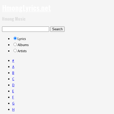
HmongLyrics.net
Hmong Music
Lyrics
Albums
Artists
#
A
B
C
D
E
F
G
H