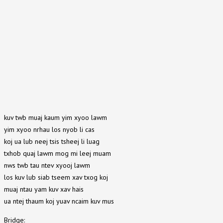
kuv twb muaj kaum yim xyoo lawm
yim xyoo nrhau los nyob li cas
koj ua lub neej tsis tsheej li luag
txhob quaj lawm mog mi leej muam
nws twb tau ntev xyooj lawm
los kuv lub siab tseem xav txog koj
muaj ntau yam kuv xav hais
ua ntej thaum koj yuav ncaim kuv mus
Bridge: