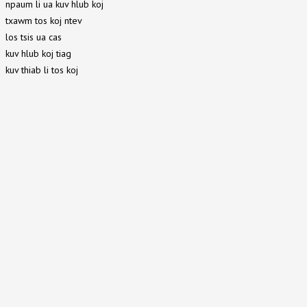
npaum li ua kuv hlub koj
txawm tos koj ntev
los tsis ua cas
kuv hlub koj tiag
kuv thiab li tos koj