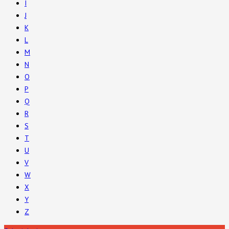
I
J
K
L
M
N
O
P
Q
R
S
T
U
V
W
X
Y
Z