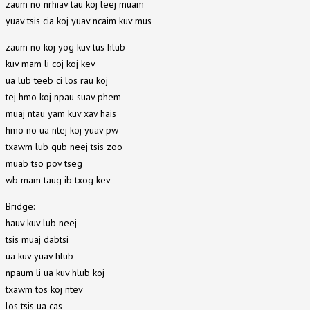
zaum no nrhiav tau koj leej muam
yuav tsis cia koj yuav ncaim kuv mus
zaum no koj yog kuv tus hlub
kuv mam li coj koj kev
ua lub teeb ci los rau koj
tej hmo koj npau suav phem
muaj ntau yam kuv xav hais
hmo no ua ntej koj yuav pw
txawm lub qub neej tsis zoo
muab tso pov tseg
wb mam taug ib txog kev
Bridge:
hauv kuv lub neej
tsis muaj dabtsi
ua kuv yuav hlub
npaum li ua kuv hlub koj
txawm tos koj ntev
los tsis ua cas