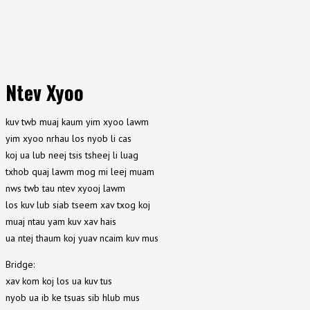
Ntev Xyoo
kuv twb muaj kaum yim xyoo lawm
yim xyoo nrhau los nyob li cas
koj ua lub neej tsis tsheej li luag
txhob quaj lawm mog mi leej muam
nws twb tau ntev xyooj lawm
los kuv lub siab tseem xav txog koj
muaj ntau yam kuv xav hais
ua ntej thaum koj yuav ncaim kuv mus
Bridge:
xav kom koj los ua kuv tus
nyob ua ib ke tsuas sib hlub mus