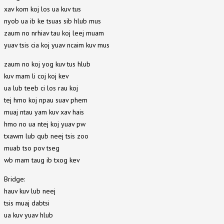
xav kom koj los ua kuv tus
nyob ua ib ke tsuas sib hlub mus
zaum no nrhiav tau koj leej muam
yuav tsis cia koj yuav ncaim kuv mus
zaum no koj yog kuv tus hlub
kuv mam li coj koj kev
ua lub teeb ci los rau koj
tej hmo koj npau suav phem
muaj ntau yam kuv xav hais
hmo no ua ntej koj yuav pw
txawm lub qub neej tsis zoo
muab tso pov tseg
wb mam taug ib txog kev
Bridge:
hauv kuv lub neej
tsis muaj dabtsi
ua kuv yuav hlub