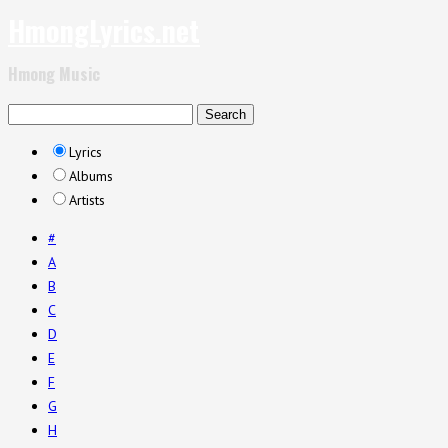
HmongLyrics.net
Hmong Music
Lyrics
Albums
Artists
#
A
B
C
D
E
F
G
H