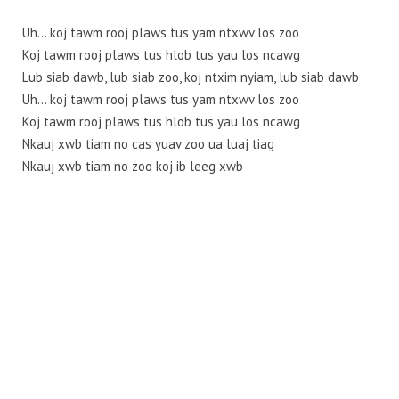
Uh… koj tawm rooj plaws tus yam ntxwv los zoo
Koj tawm rooj plaws tus hlob tus yau los ncawg
Lub siab dawb, lub siab zoo, koj ntxim nyiam, lub siab dawb
Uh… koj tawm rooj plaws tus yam ntxwv los zoo
Koj tawm rooj plaws tus hlob tus yau los ncawg
Nkauj xwb tiam no cas yuav zoo ua luaj tiag
Nkauj xwb tiam no zoo koj ib leeg xwb