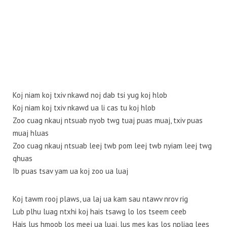
Koj niam koj txiv nkawd noj dab tsi yug koj hlob
Koj niam koj txiv nkawd ua li cas tu koj hlob
Zoo cuag nkauj ntsuab nyob twg tuaj puas muaj, txiv puas
muaj hluas
Zoo cuag nkauj ntsuab leej twb pom leej twb nyiam leej twg
qhuas
Ib puas tsav yam ua koj zoo ua luaj
Koj tawm rooj plaws, ua laj ua kam sau ntawv nrov rig
Lub plhu luag ntxhi koj hais tsawg lo los tseem ceeb
Hais lus hmoob los meej ua luaj, lus mes kas los npliag lees