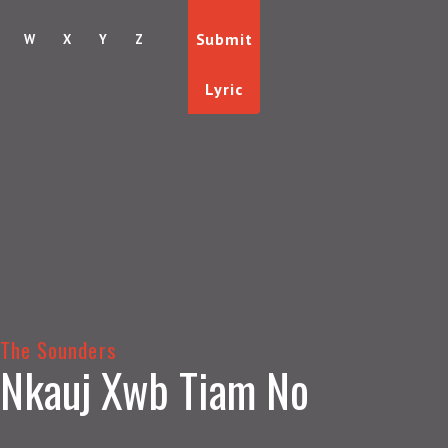
Submit
W
X
Y
Z
Lyric
The Sounders
Nkauj Xwb Tiam No