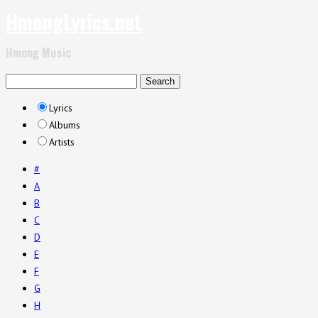
HmongLyrics.net
Hmong Music
Lyrics
Albums
Artists
#
A
B
C
D
E
F
G
H