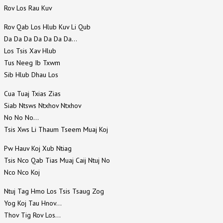
Rov Los Rau Kuv
Rov Qab Los Hlub Kuv Li Qub
Da Da Da Da Da Da Da…
Los Tsis Xav Hlub
Tus Neeg Ib Txwm
Sib Hlub Dhau Los
Cua Tuaj Txias Zias
Siab Ntsws Ntxhov Ntxhov
No No No…
Tsis Xws Li Thaum Tseem Muaj Koj
Pw Hauv Koj Xub Ntiag
Tsis Nco Qab Tias Muaj Caij Ntuj No
Nco Nco Koj
Ntuj Tag Hmo Los Tsis Tsaug Zog
Yog Koj Tau Hnov…
Thov Tig Rov Los…