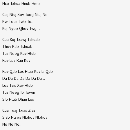
Nco Txhua Hnub Hmo
Caij Ntuj Sov Txog Ntuj No
Pw Txias Twb To…
Koj Nyob Qhov Twg…
Cua Koj Txawj Tshuab
Thov Pab Tshuab
Tus Neeg Kuv Hlub
Rov Los Rau Kuv
Rov Qab Los Hlub Kuv Li Qub
Da Da Da Da Da Da Da…
Los Tsis Xav Hlub
Tus Neeg Ib Txwm
Sib Hlub Dhau Los
Cua Tuaj Txias Zias
Siab Ntsws Ntxhov Ntxhov
No No No…