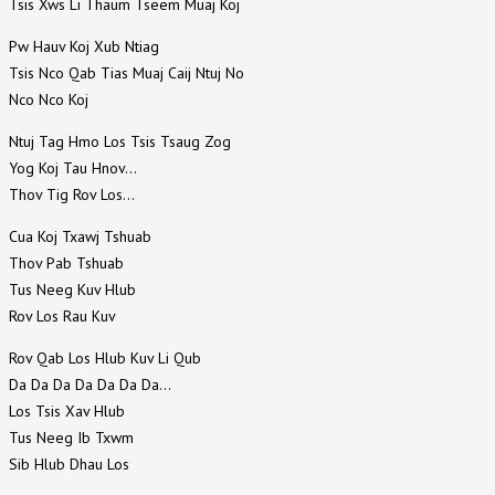
Tsis Xws Li Thaum Tseem Muaj Koj
Pw Hauv Koj Xub Ntiag
Tsis Nco Qab Tias Muaj Caij Ntuj No
Nco Nco Koj
Ntuj Tag Hmo Los Tsis Tsaug Zog
Yog Koj Tau Hnov…
Thov Tig Rov Los…
Cua Koj Txawj Tshuab
Thov Pab Tshuab
Tus Neeg Kuv Hlub
Rov Los Rau Kuv
Rov Qab Los Hlub Kuv Li Qub
Da Da Da Da Da Da Da…
Los Tsis Xav Hlub
Tus Neeg Ib Txwm
Sib Hlub Dhau Los