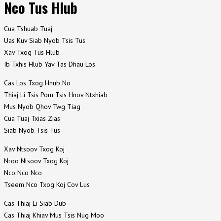
Nco Tus Hlub
Cua Tshuab Tuaj
Uas Kuv Siab Nyob Tsis Tus
Xav Txog Tus Hlub
Ib Txhis Hlub Yav Tas Dhau Los
Cas Los Txog Hnub No
Thiaj Li Tsis Pom Tsis Hnov Ntxhiab
Mus Nyob Qhov Twg Tiag
Cua Tuaj Txias Zias
Siab Nyob Tsis Tus
Xav Ntsoov Txog Koj
Nroo Ntsoov Txog Koj
Nco Nco Nco
Tseem Nco Txog Koj Cov Lus
Cas Thiaj Li Siab Dub
Cas Thiaj Khiav Mus Tsis Nug Moo