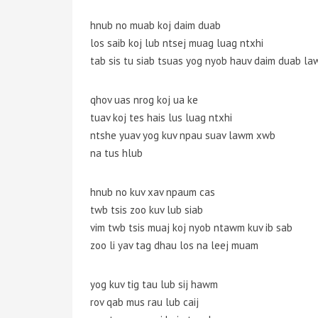
hnub no muab koj daim duab
los saib koj lub ntsej muag luag ntxhi
tab sis tu siab tsuas yog nyob hauv daim duab l
qhov uas nrog koj ua ke
tuav koj tes hais lus luag ntxhi
ntshe yuav yog kuv npau suav lawm xwb
na tus hlub
hnub no kuv xav npaum cas
twb tsis zoo kuv lub siab
vim twb tsis muaj koj nyob ntawm kuv ib sab
zoo li yav tag dhau los na leej muam
yog kuv tig tau lub sij hawm
rov qab mus rau lub caij