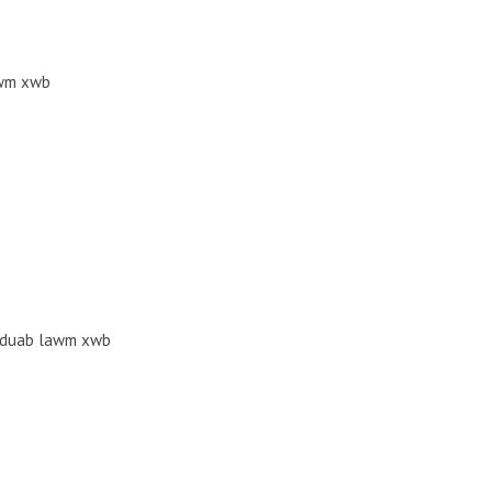
awm xwb
m duab lawm xwb