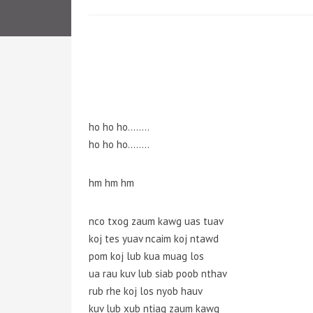
ho ho ho……..
ho ho ho……..
hm hm hm
nco txog zaum kawg uas tuav
koj tes yuav ncaim koj ntawd
pom koj lub kua muag los
ua rau kuv lub siab poob nthav
rub rhe koj los nyob hauv
kuv lub xub ntiag zaum kawg