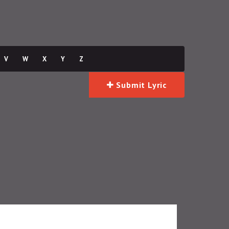
V
W
X
Y
Z
Submit Lyric