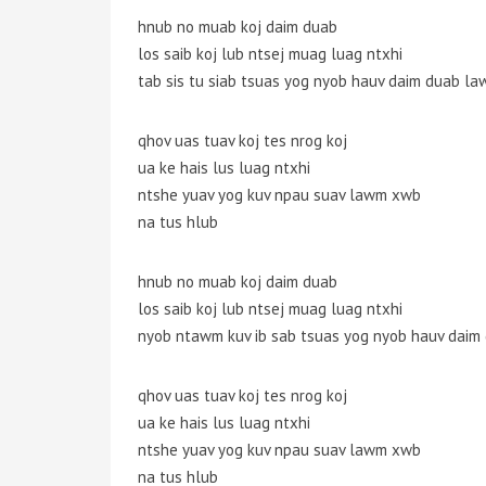
hnub no muab koj daim duab
los saib koj lub ntsej muag luag ntxhi
tab sis tu siab tsuas yog nyob hauv daim duab l
qhov uas tuav koj tes nrog koj
ua ke hais lus luag ntxhi
ntshe yuav yog kuv npau suav lawm xwb
na tus hlub
hnub no muab koj daim duab
los saib koj lub ntsej muag luag ntxhi
nyob ntawm kuv ib sab tsuas yog nyob hauv dai
qhov uas tuav koj tes nrog koj
ua ke hais lus luag ntxhi
ntshe yuav yog kuv npau suav lawm xwb
na tus hlub