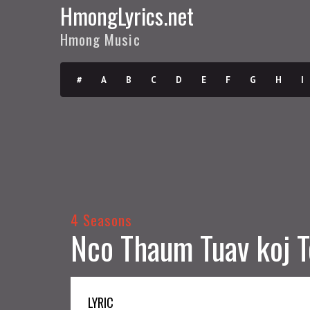
HmongLyrics.net
Hmong Music
#
A
B
C
D
E
F
G
H
I
4 Seasons
Nco Thaum Tuav koj T
LYRIC