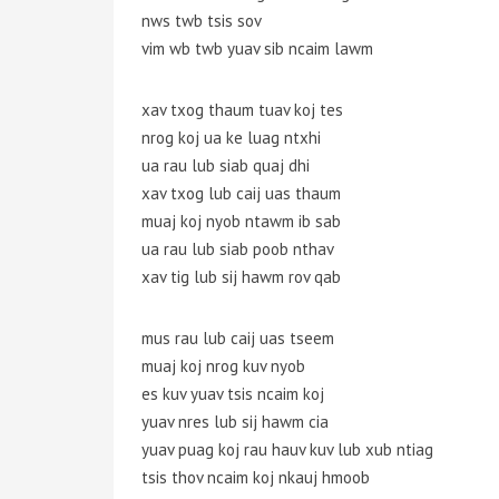
nws twb tsis sov
vim wb twb yuav sib ncaim lawm
xav txog thaum tuav koj tes
nrog koj ua ke luag ntxhi
ua rau lub siab quaj dhi
xav txog lub caij uas thaum
muaj koj nyob ntawm ib sab
ua rau lub siab poob nthav
xav tig lub sij hawm rov qab
mus rau lub caij uas tseem
muaj koj nrog kuv nyob
es kuv yuav tsis ncaim koj
yuav nres lub sij hawm cia
yuav puag koj rau hauv kuv lub xub ntiag
tsis thov ncaim koj nkauj hmoob