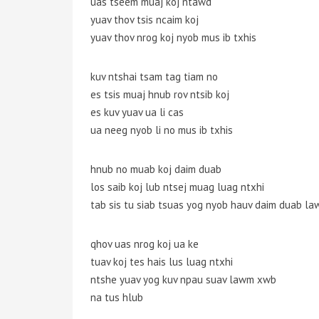
uas tseem muaj koj ntawd
yuav thov tsis ncaim koj
yuav thov nrog koj nyob mus ib txhis
kuv ntshai tsam tag tiam no
es tsis muaj hnub rov ntsib koj
es kuv yuav ua li cas
ua neeg nyob li no mus ib txhis
hnub no muab koj daim duab
los saib koj lub ntsej muag luag ntxhi
tab sis tu siab tsuas yog nyob hauv daim duab l
qhov uas nrog koj ua ke
tuav koj tes hais lus luag ntxhi
ntshe yuav yog kuv npau suav lawm xwb
na tus hlub