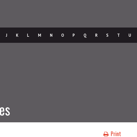
J
K
L
M
N
O
P
Q
R
S
T
U
es
Print