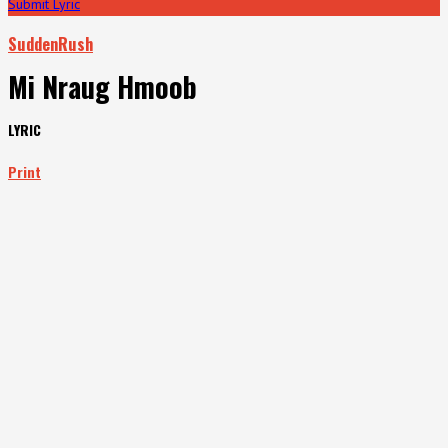
Submit Lyric
SuddenRush
Mi Nraug Hmoob
LYRIC
Print