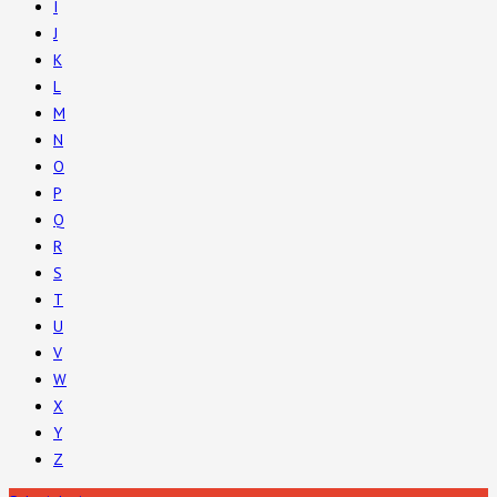
I
J
K
L
M
N
O
P
Q
R
S
T
U
V
W
X
Y
Z