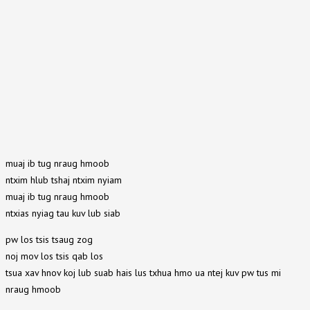
muaj ib tug nraug hmoob
ntxim hlub tshaj ntxim nyiam
muaj ib tug nraug hmoob
ntxias nyiag tau kuv lub siab
pw los tsis tsaug zog
noj mov los tsis qab los
tsua xav hnov koj lub suab hais lus txhua hmo ua ntej kuv pw tus mi
nraug hmoob