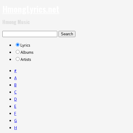
HmongLyrics.net
Hmong Music
Lyrics
Albums
Artists
#
A
B
C
D
E
F
G
H