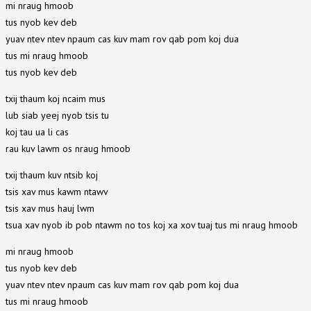
mi nraug hmoob
tus nyob kev deb
yuav ntev ntev npaum cas kuv mam rov qab pom koj dua
tus mi nraug hmoob
tus nyob kev deb
txij thaum koj ncaim mus
lub siab yeej nyob tsis tu
koj tau ua li cas
rau kuv lawm os nraug hmoob
txij thaum kuv ntsib koj
tsis xav mus kawm ntawv
tsis xav mus hauj lwm
tsua xav nyob ib pob ntawm no tos koj xa xov tuaj tus mi nraug hmoob
mi nraug hmoob
tus nyob kev deb
yuav ntev ntev npaum cas kuv mam rov qab pom koj dua
tus mi nraug hmoob