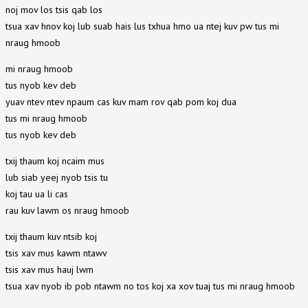
noj mov los tsis qab los
tsua xav hnov koj lub suab hais lus txhua hmo ua ntej kuv pw tus mi
nraug hmoob
mi nraug hmoob
tus nyob kev deb
yuav ntev ntev npaum cas kuv mam rov qab pom koj dua
tus mi nraug hmoob
tus nyob kev deb
txij thaum koj ncaim mus
lub siab yeej nyob tsis tu
koj tau ua li cas
rau kuv lawm os nraug hmoob
txij thaum kuv ntsib koj
tsis xav mus kawm ntawv
tsis xav mus hauj lwm
tsua xav nyob ib pob ntawm no tos koj xa xov tuaj tus mi nraug hmoob