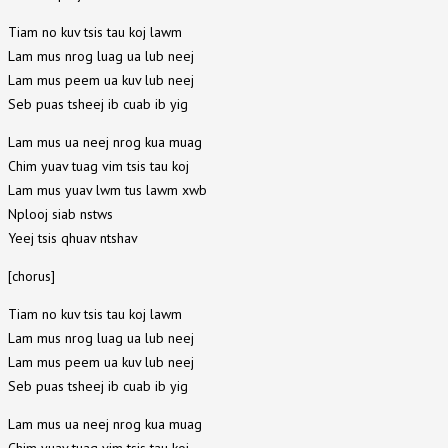
Tiam no kuv tsis tau koj lawm
Lam mus nrog luag ua lub neej
Lam mus peem ua kuv lub neej
Seb puas tsheej ib cuab ib yig
Lam mus ua neej nrog kua muag
Chim yuav tuag vim tsis tau koj
Lam mus yuav lwm tus lawm xwb
Nplooj siab nstws
Yeej tsis qhuav ntshav
[chorus]
Tiam no kuv tsis tau koj lawm
Lam mus nrog luag ua lub neej
Lam mus peem ua kuv lub neej
Seb puas tsheej ib cuab ib yig
Lam mus ua neej nrog kua muag
Chim yuav tuag vim tsis tau koj