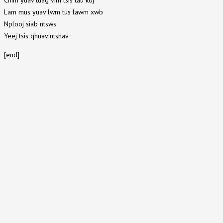
Lam mus yuav lwm tus lawm xwb
Nplooj siab ntsws
Yeej tsis qhuav ntshav
[end]