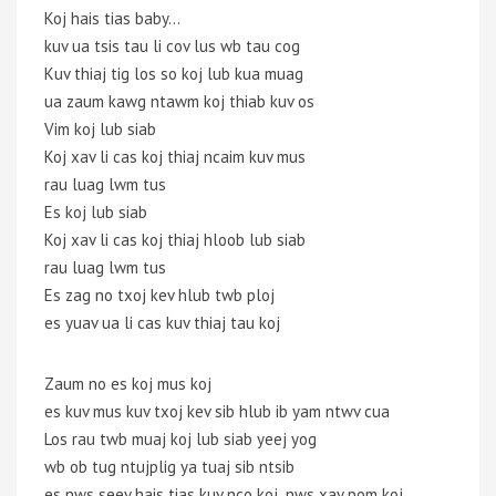
Koj hais tias baby…
kuv ua tsis tau li cov lus wb tau cog
Kuv thiaj tig los so koj lub kua muag
ua zaum kawg ntawm koj thiab kuv os
Vim koj lub siab
Koj xav li cas koj thiaj ncaim kuv mus
rau luag lwm tus
Es koj lub siab
Koj xav li cas koj thiaj hloob lub siab
rau luag lwm tus
Es zag no txoj kev hlub twb ploj
es yuav ua li cas kuv thiaj tau koj
Zaum no es koj mus koj
es kuv mus kuv txoj kev sib hlub ib yam ntwv cua
Los rau twb muaj koj lub siab yeej yog
wb ob tug ntujplig ya tuaj sib ntsib
es nws seev hais tias kuv nco koj..nws xav pom koj