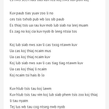
Kuv paub tias yuav zoo li no
ces tsis txhob pub wb los sib paub
Es thiaj tsis ua rau kuv mob lub siab na leej muam
Es zag no koj cia kuv nyob ib leeg ntsia tos
Koj lub siab nws xav li cas txog ntawm kuv
Ua cas koj thiaj ncaim mus
Ua cas koj thiaj ncaim kuv
Koj lub siab nws xav li cas tiag tiag ntawm kuv
Ua cas koj thiaj li ncaim
Koj ncaim tsi hais ib lo
Kuv hlub tsis tau koj lawm
Kuv hlub tsis tau vim koj lub siab phem tsis zoo koj thiaj
li tau nyaim
Tej lus wb tau cog ntseg nwb nyob