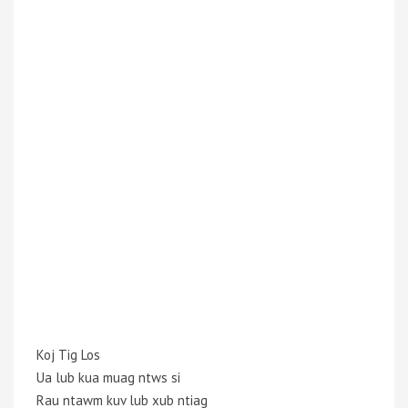
Koj Tig Los
Ua lub kua muag ntws si
Rau ntawm kuv lub xub ntiag