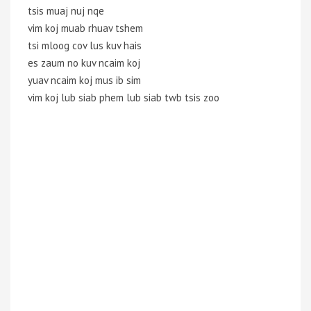
tsis muaj nuj nqe
vim koj muab rhuav tshem
tsi mloog cov lus kuv hais
es zaum no kuv ncaim koj
yuav ncaim koj mus ib sim
vim koj lub siab phem lub siab twb tsis zoo